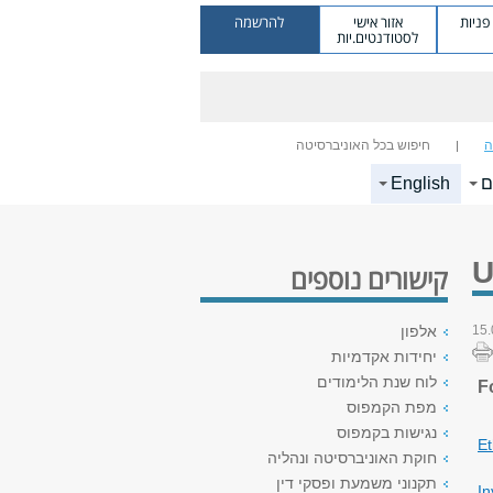
ניות
אזור אישי
להרשמה
לסטודנטים.יות
ה
חיפוש בכל האוניברסיטה
ם
English
U
קישורים נוספים
15.
אלפון
יחידות אקדמיות
לוח שנת הלימודים
F
מפת הקמפוס
נגישות בקמפוס
Et
חוקת האוניברסיטה ונהליה
תקנוני משמעת ופסקי דין
In