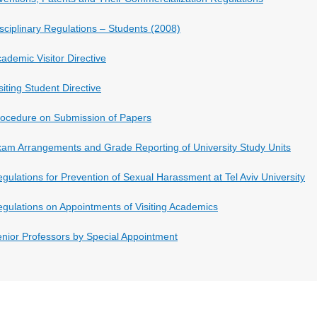
sciplinary Regulations – Students (2008)
ademic Visitor Directive
siting Student Directive
ocedure on Submission of Papers
am Arrangements and Grade Reporting of University Study Units
gulations for Prevention of Sexual Harassment at Tel Aviv University
gulations on Appointments of Visiting Academics
nior Professors by Special Appointment