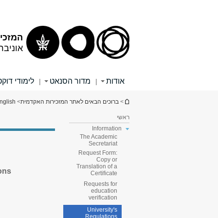
תוכן
תפריט
עליון
ראשי
המזכי
אוניבר
אודות
מדור הסנאט
לימודי דוק
|
|
הינך נמצא כאן
>
ברוכים הבאים לאתר המזכירות האקדמית
>
nglish
ראשי
Information
The Academic
Secretariat
Request Form:
Copy or
Translation of a
ions
Certificate
Requests for
education
verification
University's
Regulations