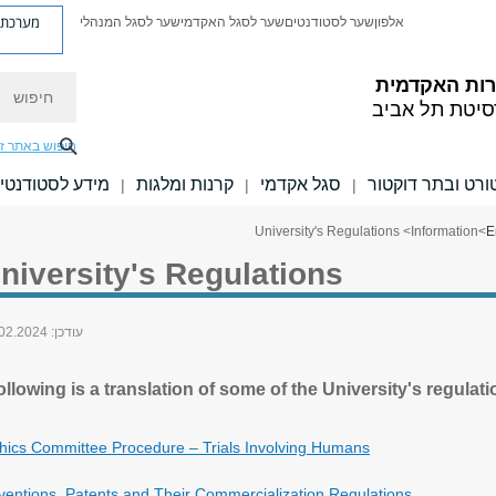
מערכת פ
אלפון
שער לסטודנטים
שער לסגל האקדמי
שער לסגל המנהלי
חיפוש
רות האקדמית
סיטת תל אביב
חיפוש באתר ז
טורט ובתר דוקטור
סגל אקדמי
קרנות ומלגות
מידע לסטודנטי
|
|
|
> University's Regulations
Information
>
E
niversity's Regulations
עודכן:
02.2024
ollowing is a translation of some of the University's regulat
hics Committee Procedure – Trials Involving Humans
ventions, Patents and Their Commercialization Regulations