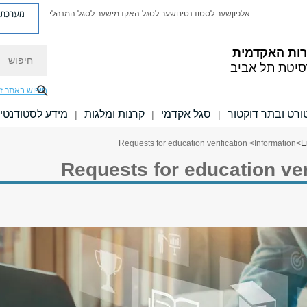
מערכת פ
אלפון
שער לסטודנטים
שער לסגל האקדמי
שער לסגל המנהלי
חיפוש
רות האקדמית
סיטת תל אביב
חיפוש באתר ז
טורט ובתר דוקטור
סגל אקדמי
קרנות ומלגות
מידע לסטודנטי
|
|
|
> Requests for education verification
Information
>
E
Requests for education ver