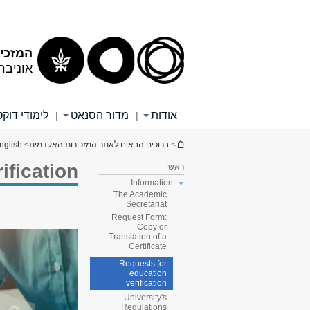
תוכן
תפריט
עליון
ראשי
המזכי
אוניבר
אודות
מדור הסנאט
לימודי דוק
|
|
הינך נמצא כאן
>
ברוכים הבאים לאתר המזכירות האקדמית
>
nglish
ification
ראשי
Information
The Academic
Secretariat
Request Form:
Copy or
Translation of a
Certificate
Requests for
education
verification
University's
Regulations