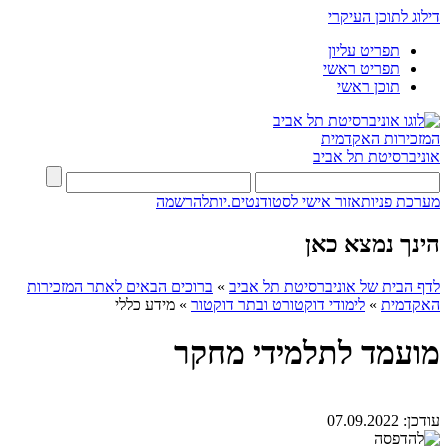
דילוג לתוכן העיקרי
תפריט עליון
תפריט ראשי
תוכן ראשי
המזכירות האקדמית
אוניברסיטת תל אביב
מערכת פניות
אזור אישי לסטודנטים.יות
להרשמה
הינך נמצא כאן
לדף הבית של אוניברסיטת תל אביב
»
ברוכים הבאים לאתר המזכירות
האקדמית
»
לימודי דוקטורט ובתר דוקטור
»
מידע כללי
מועמד לתלמידי מחקר
עודכן:
07.09.2022