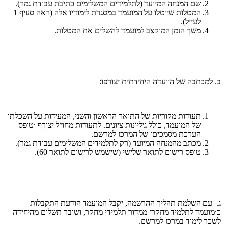
שם המנחה המיועד (לתלמידים המשלימים כתיבת עבודת גמר).
המטלות שיוטלו על המועמד במסגרת לימודיו אלה (ראה סעיף 1
לעייל).
משך הזמן המוקצב למועמד להשלים את המטלות.
ב. למכתבה של הוועדה היחידתית יצורפו:
תעודות מקוריות של התואר הראשון והשני, המעידות על השכלתו
של המועמד, כולל גיליונות ציונים. לתעודות מחו״ל יצורף ׳טופס
הערכת מסמכים׳ של המרכז למרשם.
מכתב מהמנחה המיועד (רק לתלמידים המשלימים עבודת גמר).
טופס רישום לתואר שלישי (שישמש לרישום לתואר 60).
ג. עם השלמת תהליך ההרשמה, יקבל המועמד הודעת התקבלות
כ׳מועמד לתלמיד מחקר׳ ממדור תלמידי מחקר, ושובר תשלום מהיחידה
לשכר לימוד במרכז למרשם.