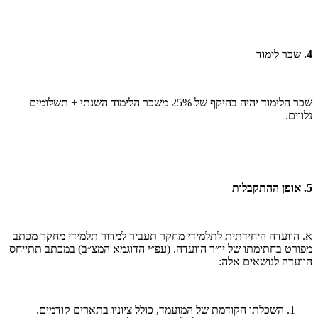
4. שכר לימוד
שכר הלימוד יהיה בהיקף של 25% משכר הלימוד השנתי + תשלומים
נלווים.
5. אופן ההתקבלות
א. הוועדה היחידתית לתלמידי מחקר תעביר למדור תלמידי מחקר מכתב
מפורט בחתימתו של יו״ר הוועדה. (עפ״י הדוגמא המצ״ב) במכתב תתייחס
הוועדה לנושאים אלה:
השכלתו הקודמת של המועמד, כולל ציוניו בתארים קודמים.