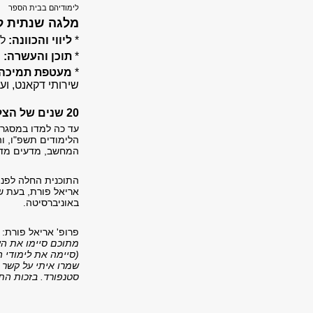
לימודיהם בבית הספר
מלגה שנתית ל
*
ליווי והכוונה:
ליו
*
תוכן והעשרה:
מ
*
מעטפת תמיכה 
שירותי דקאנט, ועו
20 שנים של הצלחה
הלימודים תשפ"ו, ו
המחשב, מדעים מדוי
אריאל פורת, בעת ש
באוניברסיטה.
פרופ' אריאל פורת:
מתוכם סיימו את הש
שמרו איתי על קשר 
סטנפורד. בזכות התו