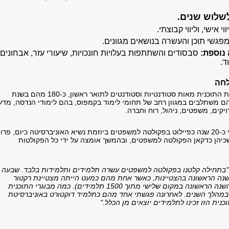
שלוש שנים.
וי אישי, וליווי קבוצתי.
פגשי תוכן והעשרה בנושאים מגוונים.
נוספת:
סבסודים והשתתפות בעלויות חונכויות, שיעורי עזר, אבחונים,
ד.
עד כה למדו במסגרת התוכנית מאות סטודנטיות וסטודנטים לתואר ראשון, כ-180 מהם בשנת
הם משתלבים במגוון רחב של תחומי לימוד בקמפוס, בהם לימודי הנדסה, מדע
קים, משפטים, ניהול, רוח וחברה.
התוכנית החלה לפני כ-20 שנה כפיילוט בפקולטה למשפטים ביוזמת נשיא האוניברסיטה כיום, פרו
כיהן כדקאן הפקולטה למשפטים, ובהמשך אומצה על ידי כל הפקולטות
"בתחילה קלטנו בפקולטה למשפטים עשרה תלמידים ותלמידות בלבד. שבעה
נה הראשונה בהצטיינות, כאשר אחת מהם כמעט הייתה מצטיינת רקטור
(סיימה את לימודי השנה הראשונה במקום שלישי מתוך 1500 תלמידים). כמה מבוגרי התוכנית
במהלך השנים. לאחרונה פגשתי אחד מהם כתלמיד דוקטורט באוניברסיטת
כנית הזו זכינו לתלמידים יוצאים מן הכלל."