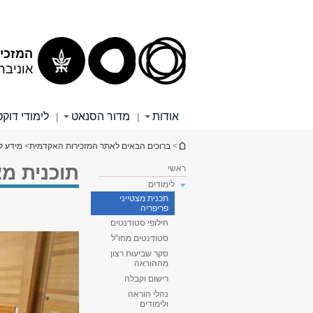
תוכן
תפריט
עליון
ראשי
המזכי
אוניבר
אודות
מדור הסנאט
לימודי דוק
|
|
הינך נמצא כאן
>
ברוכים הבאים לאתר המזכירות האקדמית
>
מידע ל
תוכנית מצ
ראשי
לימודים
תכנית מצטייני
פריפריה
חילופי סטודנטים
סטודנטים מחו"ל
סקר שביעות רצון
מההוראה
רישום וקבלה
נהלי הוראה
ולימודים