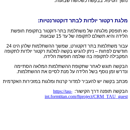
משך הטיפול בבקשה כשלושה שבועות.
מלגת רקטור יולדות לבתר דוקטורנטיות:
א תופסק מלגתה של משתלמת בתר-דוקטור בתקופת חופשת
ל
הלידה והיא תשולם לתקופה של עד 15 שבועות.
עבור משתלמות בתר דוקטורט, שמשך ההשתלמות שלהן הינו 24
חודשים לפחות – ניתן להגיש בקשה למלגת רקטור יולדות לתקופה
המקבילה לתקופה בה שולמה חופשת הלידה.
הבקשה תוגש לאחר שתקופת ההשתלמות המלאה הסתיימה
ונדרש זמן נוסף בשל הלידה על מנת לסיים את ההשתלמות.
מכתב בקשה יש להעביר למדור קרנות ומלגות במזכירות האקדמית
הבקשה תופנה דרך הקישור:
https://tau-
int.formtitan.com/ftproject/CRM_TAU_guest