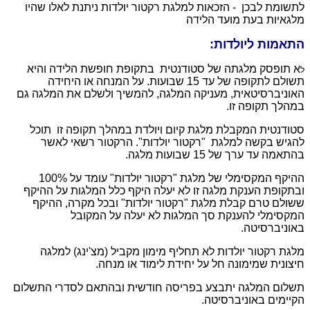
לתשומת לבכן - הזכאות למלגת רקטור יולדות ניתנת לאלו שהיו
מלגאיות בעת מועד הלידה
התאמות ליולדות:
א תופסק מלגתה של סטודנטית בתקופת חופשת הלידה והיא
ל
תשולם לתקופה של עד 15 שבועות. על המנחה או היחידה
האוניברסיטאית, מעניקה המלגה, להמשיך ולשלם את המלגה גם
במהלך תקופה זו.
סטודנטית המקבלת מלגת קיום ויולדת במהלך תקופה זו תוכל
להגיש בקשה למלגת "רקטור יולדות". הרקטור רשאי לאשר
בהתאמה עד ערך של 15 שבועות מלגה.
ההיקף המקסימלי של מלגת "רקטור יולדות" עומד על 100%
ובתקופת הענקת מלגה זו לא יעלה היקף כלל המלגות על ההיקף
ששולם טרם קבלת מלגת "רקטור יולדות" ובכל מקרה, ההיקף
המקסימלי להענקת סך המלגות לא יעלה על המקובל
באוניברסיטה.
מלגת רקטור יולדות לא תחליף מימון מקביל (מצ'ינג) למלגה
חיצונית שמימונה חל על יחידת לימוד או מנחה.
תשלום המלגה יתבצע בפריסה חודשית ובהתאם לסדרי התשלום
הקיימים באוניברסיטה.