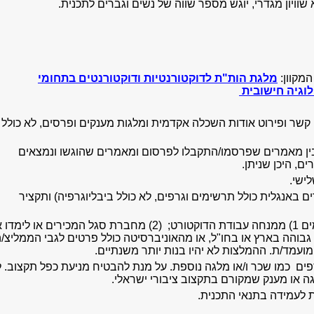
וויון מגדרי, יוגש מספר שווה של נשים וגברים לתכנית
.
מקוון:
מלגת הות"ת לדוקטורנטיות ודוקטורנטים בתחומי
ולוגיה חישובית
ים, כולל פרטי קשר ופירוט אודות השכלה אקדמית ומלגות מענקים ופרסים, לא כולל
ן מאמרים שפרסמו/התקבלו לפרסום ומאמרים שהוגשו ונמצאים
ם, היכן שניתן.
לישי.
חקר לדוקטורט (עד 5 עמודים באנגלית כולל תרשימים וגרפים, לא כולל ביבליוגרפיה) ותקציר
שניים-שלושה מכתבי המלצה חתומים 1) ממנחה עבודת הדוקטורט; (2) מחברת סגל המכירים או לי
והה בארץ או בחו"ל, או מהאוניברסיטה כולל פרטים לגבי הממליצ/
מועמד/ת. ההמלצות לא יהיו בנות יותר משנתיים.
ספים כמו שכר ו/או מלגה נוספת. על מנת להבטיח מניעת כפל תקצוב. 
גה או מענק שמקורם בתקצוב ציבורי ישראלי.
לעמידה בתנאי התכנית.