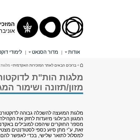
תוכן
תפריט
עליון
ראשי
המזכי
אוניבר
אודות
מדור הסנאט
לימודי דוק
|
|
הינך נמצא כאן
>
ברוכים הבאים לאתר המזכירות האקדמית
> מלגות 
מלגות הות"ת לדוקטור
מזון/תזונה ושימור המגו
מל
גות המועצה להשכלה גבוהה לדוקטורנטי
המגוון הביולוגי מיועדות לחזק את הקה
מספר החוקרים שיהפכו למובילים באקדמיה 
זאת, ע"י מתן סיוע כספי לסטודנטים מצטי
למסלול לתואר שלישי, בכדי לאפשר להם 