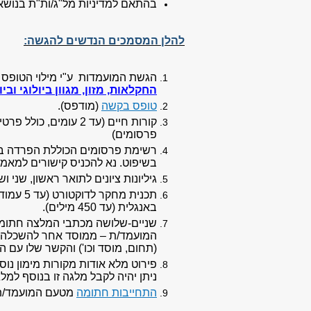
בהתאם למדיניות מל"ג/ות"ת בנושא ש
להלן המסמכים הנדשים להגשה:
הגשת המועמדות ע"י מילוי הטופס ה
החקלאות, מזון, מגוון ביולוגי ובי
טופס בקשה
(מודפס).
קורות חיים (עד 2 עומ
פרסומים)
רשימת פרסומים הכוללת הפרדה בי
בשיפוט. נא להכניס קישורים למאמרי
גיליונות ציונים לתואר ראשון, שני וש
תכנית מ
באנגלית (עד 450 מילים).
המועמד/ת – ממוסד אחר להשכלה גב
(תחום, מוסד וכו') והקשר שלו עם ה
פירוט מלא אודות מקורות מימון נו
ניתן יהיה לקבל מלגה זו בנוסף למל
התחייבות חתומה
מטעם המועמד/ת 